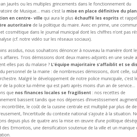
 Jean Jaurès ou les multiples grincements dans le fonctionnement du
atoire de Musique… mais c’est la
mise en place définitive du plan
tion
en centre- ville
qui aura le plus
échauffé les esprits
et rappel
ère autoritaire
de la politique du maire. Avec en prime, une commun
 et cosmétique dans le journal municipal dont les chiffres n’ont pas ré
alyse (cf. notre vidéo sur les réseaux sociaux).
ins assidus, nous souhaitons dénoncer à nouveau la manière dont le
s affaires. Trois démissions dont deux maires-adjoints en une seule 
tent-elles pas du malaise ?
L’équipe majoritaire s’affaiblit et se d
 du personnel de la mairie : de nombreuses démissions, dont celle, su
orchestre. Malgré le développement de notre police municipale, c’est l
ur de la police lui-même qui est parti après moins d’un an de service…
ons que
nos finances locales se fragilisent
: nos recettes de
nnement baissent tandis que nos dépenses d’investissement augmen
incontrôlée, le coût de la cuisine centrale est multiplié par plus de de
eusement, l’incertitude du contexte national s’ajoute à la situation. 
ns depuis plus de quatre ans la mise en œuvre d’une politique déséqu
rd des Ermontois, une densification soutenue de la ville et un manque
ation.