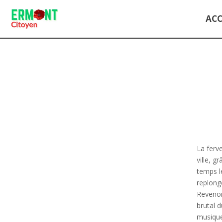
ACC
La ferv
ville, g
temps le
replonge
Revenons
brutal d
musique