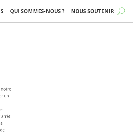
TS
QUI SOMMES-NOUS ?
NOUS SOUTENIR
 notre
er un
e.
’arrêt
la
 de