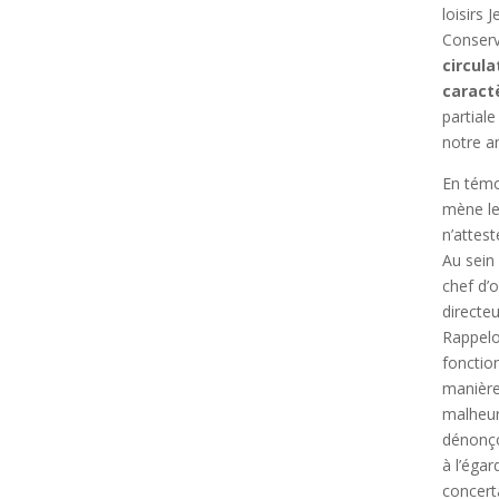
loisirs
Conserv
circula
caract
partiale
notre an
En témo
mène le
n’attes
Au sein
chef d’
directe
Rappel
fonctio
manière 
malheur
dénonço
à l’éga
concert