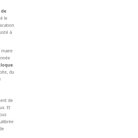
 de
é le
ication
sisté à
 maire
année
isloque
.
bite, du
e
tent de
ux. Et
Nous
ilibrée
 de