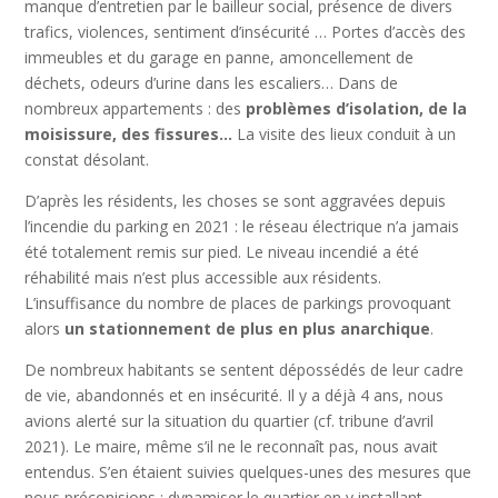
manque d’entretien par le bailleur social, présence de divers
trafics, violences, sentiment d’insécurité … Portes d’accès des
immeubles et du garage en panne, amoncellement de
déchets, odeurs d’urine dans les escaliers… Dans de
nombreux appartements : des
problèmes d’isolation, de la
moisissure, des fissures…
La visite des lieux conduit à un
constat désolant.
D’après les résidents, les choses se sont aggravées depuis
l’incendie du parking en 2021 : le réseau électrique n’a jamais
été totalement remis sur pied. Le niveau incendié a été
réhabilité mais n’est plus accessible aux résidents.
L’insuffisance du nombre de places de parkings provoquant
alors
un stationnement de plus en plus anarchique
.
De nombreux habitants se sentent dépossédés de leur cadre
de vie, abandonnés et en insécurité. Il y a déjà 4 ans, nous
avions alerté sur la situation du quartier (cf. tribune d’avril
2021). Le maire, même s’il ne le reconnaît pas, nous avait
entendus. S’en étaient suivies quelques-unes des mesures que
nous préconisions : dynamiser le quartier en y installant